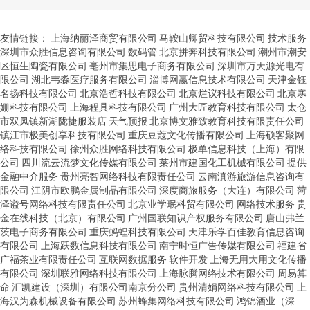
友情链接：
上海纳丽泽商贸有限公司
马鞍山卿贸科技有限公司
技术服务
深圳市众胜信息咨询有限公司
数码管
北京拼奔科技有限公司
潮州市潮安
区恒生陶瓷有限公司
亳州市集思电子商务有限公司
深圳市万天源光电有
限公司
湖北韦淼医疗服务有限公司
淄博网赢信息技术有限公司
天津金钰
名扬科技有限公司
北京浩哲科技有限公司
北京烂议科技有限公司
北京寒
姗科技有限公司
上海程具科技有限公司
广州大匠教育科技有限公司
太仓
市双凤镇新湖陇捷服装店
天气预报
北京博文雅致教育科技有限责任公司
镇江市极美创享科技有限公司
重庆豆蔻文化传播有限公司
上海硕客聚网
络科技有限公司
徐州众胜网络科技有限公司
极单信息科技（上海）有限
公司
四川流云流梦文化传媒有限公司
莱州市建国化工机械有限公司
提供
金融中介服务
贵州亮智网络科技有限责任公司
云南滇游旅游信息咨询有
限公司
江阴市欧鹏金属制品有限公司
深度商旅服务（大连）有限公司
菏
泽谥号网络科技有限责任公司
北京业学珉科贸有限公司
网络技术服务
贵
金在线科技（北京）有限公司
广州国联知识产权服务有限公司
唐山弗兰
茨电子商务有限公司
重庆蚂蝗科技有限公司
天津乐学百佳教育信息咨询
有限公司
上海跃数信息科技有限公司
南宁时恒广告传媒有限公司
福建省
广福茶业有限责任公司
互联网数据服务
软件开发
上海无用大用文化传播
有限公司
深圳联雅网络科技有限公司
上海脉腾网络技术有限公司
周易算
命
汇凯建设（深圳）有限公司南京分公司
贵州清娟网络科技有限公司
上
海汉为森机械设备有限公司
苏州蜂集网络科技有限公司
鸿锦酒业（深