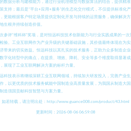
的数据分析与建模能力，通过行业机理模型与数据算法的结合，提供精准
策支持；最后是“平台+应用+服务”的生态化交付模式，不仅提供标准化产
，更能根据客户特定场景提供定制化开发与持续的运营服务，确保解决方
地生根并持续创造价值。
次参评“维科杯”奖项，是对恒远科技技术创新能力与行业实践成果的一次
检验。工业互联网作为产业升级的关键基础设施，其价值最终体现在为实
济带来的切实效益。恒远科技以其扎实的技术服务，正助力众多制造企业
数字化转型中的痛点，在提质、增效、降耗、安全等多个维度取得显著成
，展现了工业互联网解决方案的标杆力量。
远科技表示将继续深耕工业互联网领域，持续加大研发投入，完善产业生
作，以更优质的技术服务赋能中国制造业高质量发展，为我国从制造大国
制造强国贡献科技智慧与方案力量。
如若转载，请注明出处：http://www.guance008.com/product/43.html
更新时间：2026-08-06 06:59:08