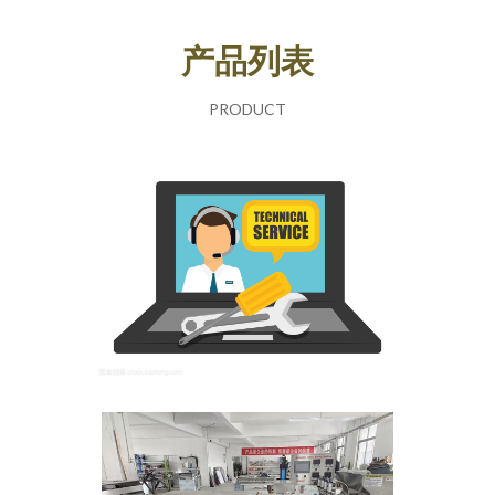
产品列表
PRODUCT